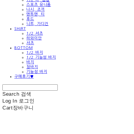
스포츠 유니폼
나시, 조끼
맨투맨, 티
후드
니트, 가디건
SHIRT
1/2 셔츠
하와이안
셔츠
BOTTOM
1/2 바지
1/2 기능성 바지
바지
청바지
기능성 바지
구매후기♥
Search
검색
Log In
로그인
Cart
장바구니