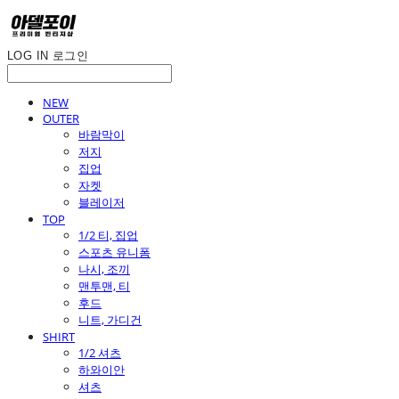
LOG IN
로그인
NEW
OUTER
바람막이
저지
집업
자켓
블레이저
TOP
1/2 티, 집업
스포츠 유니폼
나시, 조끼
맨투맨, 티
후드
니트, 가디건
SHIRT
1/2 셔츠
하와이안
셔츠