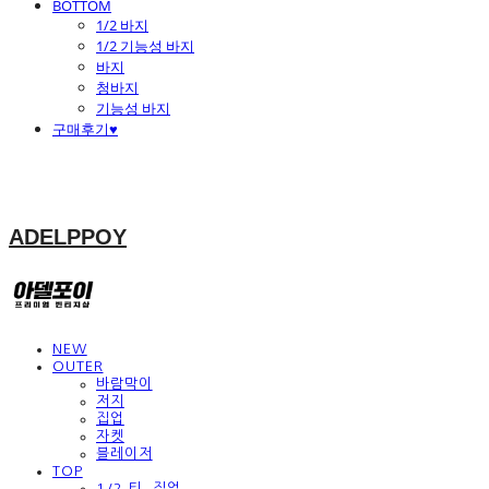
BOTTOM
1/2 바지
1/2 기능성 바지
바지
청바지
기능성 바지
구매후기♥
ADELPPOY
NEW
OUTER
바람막이
저지
집업
자켓
블레이저
TOP
1/2 티, 집업