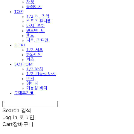
자켓
블레이저
TOP
1/2 티, 집업
스포츠 유니폼
나시, 조끼
맨투맨, 티
후드
니트, 가디건
SHIRT
1/2 셔츠
하와이안
셔츠
BOTTOM
1/2 바지
1/2 기능성 바지
바지
청바지
기능성 바지
구매후기♥
Search
검색
Log In
로그인
Cart
장바구니