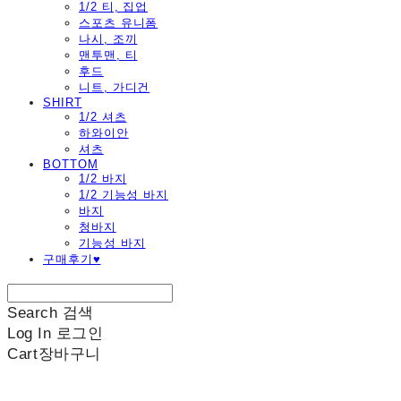
1/2 티, 집업
스포츠 유니폼
나시, 조끼
맨투맨, 티
후드
니트, 가디건
SHIRT
1/2 셔츠
하와이안
셔츠
BOTTOM
1/2 바지
1/2 기능성 바지
바지
청바지
기능성 바지
구매후기♥
Search
검색
Log In
로그인
Cart
장바구니