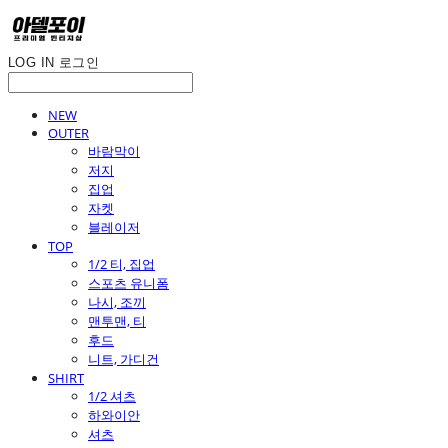
LOG IN
로그인
NEW
OUTER
바람막이
저지
집업
자켓
블레이저
TOP
1/2 티, 집업
스포츠 유니폼
나시, 조끼
맨투맨, 티
후드
니트, 가디건
SHIRT
1/2 셔츠
하와이안
셔츠