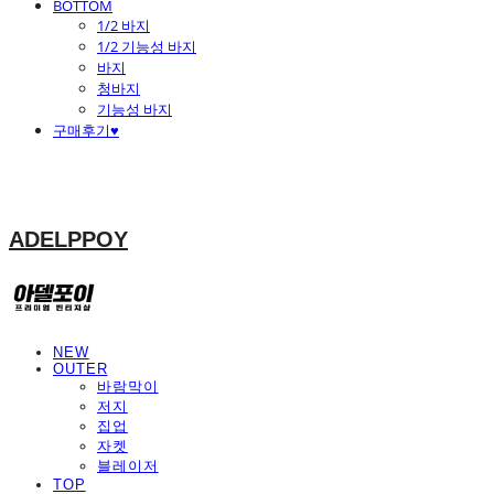
BOTTOM
1/2 바지
1/2 기능성 바지
바지
청바지
기능성 바지
구매후기♥
ADELPPOY
NEW
OUTER
바람막이
저지
집업
자켓
블레이저
TOP