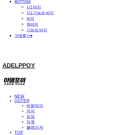
BOTTOM
1/2 바지
1/2 기능성 바지
바지
청바지
기능성 바지
구매후기♥
ADELPPOY
NEW
OUTER
바람막이
저지
집업
자켓
블레이저
TOP