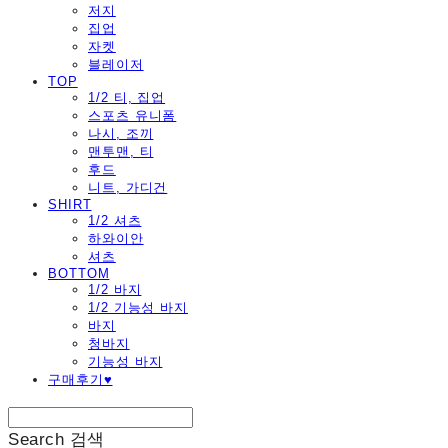
저지
집업
자켓
블레이저
TOP
1/2 티, 집업
스포츠 유니폼
나시, 조끼
맨투맨, 티
후드
니트, 가디건
SHIRT
1/2 셔츠
하와이안
셔츠
BOTTOM
1/2 바지
1/2 기능성 바지
바지
청바지
기능성 바지
구매후기♥
Search
검색