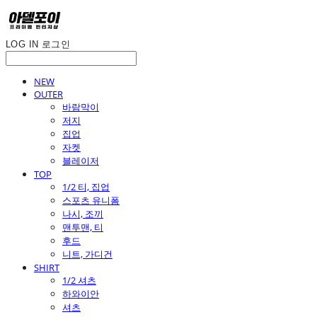
LOG IN
로그인
NEW
OUTER
바람막이
저지
집업
자켓
블레이저
TOP
1/2 티, 집업
스포츠 유니폼
나시, 조끼
맨투맨, 티
후드
니트, 가디건
SHIRT
1/2 셔츠
하와이안
셔츠