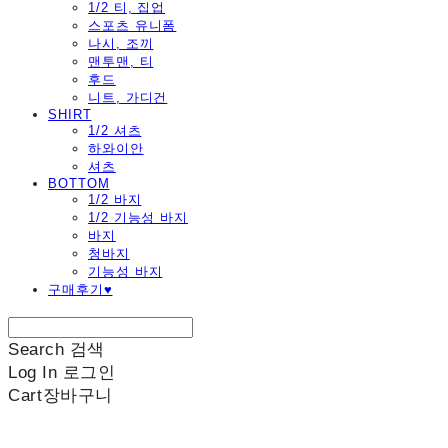
1/2 티, 집업
스포츠 유니폼
나시, 조끼
맨투맨, 티
후드
니트, 가디건
SHIRT
1/2 셔츠
하와이안
셔츠
BOTTOM
1/2 바지
1/2 기능성 바지
바지
청바지
기능성 바지
구매후기♥
Search
검색
Log In
로그인
Cart
장바구니