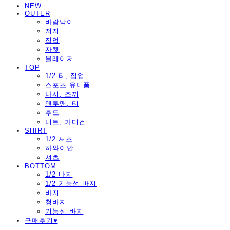
NEW
OUTER
바람막이
저지
집업
자켓
블레이저
TOP
1/2 티, 집업
스포츠 유니폼
나시, 조끼
맨투맨, 티
후드
니트, 가디건
SHIRT
1/2 셔츠
하와이안
셔츠
BOTTOM
1/2 바지
1/2 기능성 바지
바지
청바지
기능성 바지
구매후기♥