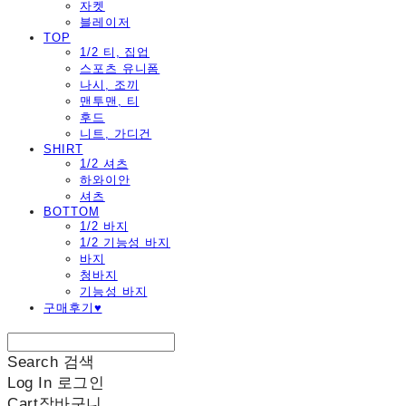
자켓
블레이저
TOP
1/2 티, 집업
스포츠 유니폼
나시, 조끼
맨투맨, 티
후드
니트, 가디건
SHIRT
1/2 셔츠
하와이안
셔츠
BOTTOM
1/2 바지
1/2 기능성 바지
바지
청바지
기능성 바지
구매후기♥
Search
검색
Log In
로그인
Cart
장바구니