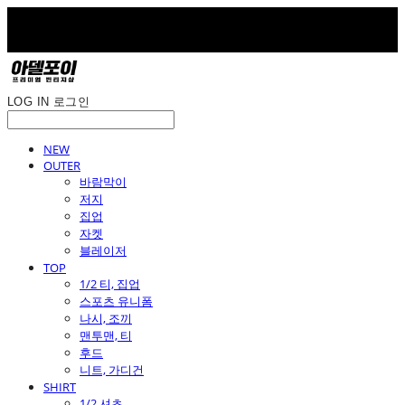
LOG IN
로그인
NEW
OUTER
바람막이
저지
집업
자켓
블레이저
TOP
1/2 티, 집업
스포츠 유니폼
나시, 조끼
맨투맨, 티
후드
니트, 가디건
SHIRT
1/2 셔츠