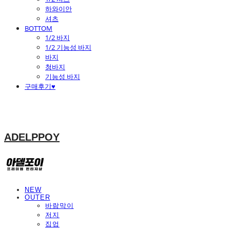
하와이안
셔츠
BOTTOM
1/2 바지
1/2 기능성 바지
바지
청바지
기능성 바지
구매후기♥
ADELPPOY
NEW
OUTER
바람막이
저지
집업