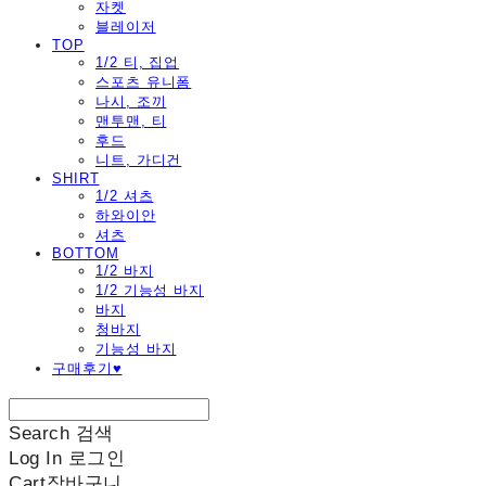
자켓
블레이저
TOP
1/2 티, 집업
스포츠 유니폼
나시, 조끼
맨투맨, 티
후드
니트, 가디건
SHIRT
1/2 셔츠
하와이안
셔츠
BOTTOM
1/2 바지
1/2 기능성 바지
바지
청바지
기능성 바지
구매후기♥
Search
검색
Log In
로그인
Cart
장바구니