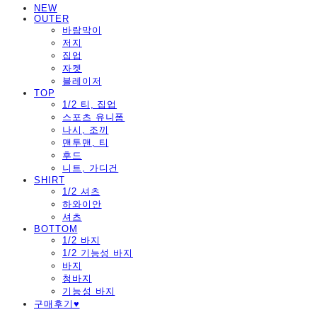
NEW
OUTER
바람막이
저지
집업
자켓
블레이저
TOP
1/2 티, 집업
스포츠 유니폼
나시, 조끼
맨투맨, 티
후드
니트, 가디건
SHIRT
1/2 셔츠
하와이안
셔츠
BOTTOM
1/2 바지
1/2 기능성 바지
바지
청바지
기능성 바지
구매후기♥