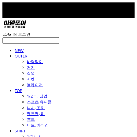
LOG IN
로그인
NEW
OUTER
바람막이
저지
집업
자켓
블레이저
TOP
1/2 티, 집업
스포츠 유니폼
나시, 조끼
맨투맨, 티
후드
니트, 가디건
SHIRT
1/2 셔츠