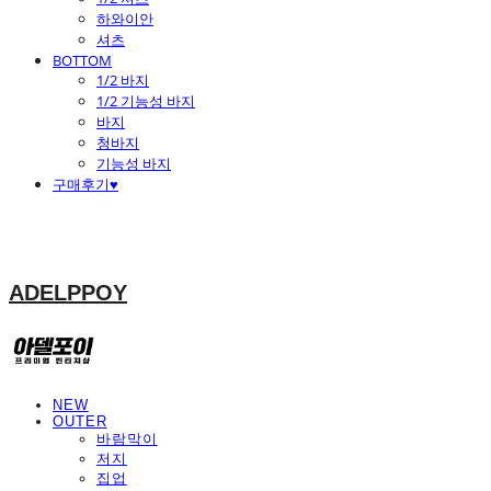
하와이안
셔츠
BOTTOM
1/2 바지
1/2 기능성 바지
바지
청바지
기능성 바지
구매후기♥
ADELPPOY
NEW
OUTER
바람막이
저지
집업