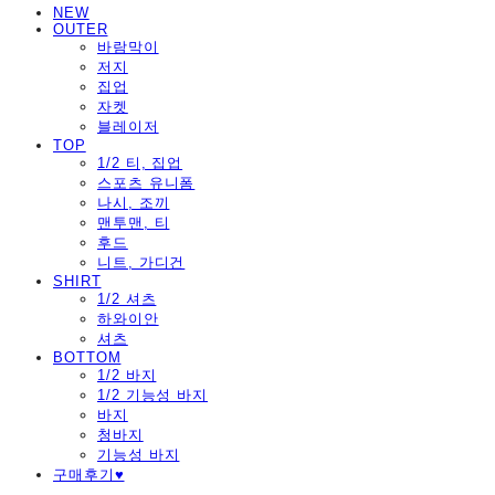
NEW
OUTER
바람막이
저지
집업
자켓
블레이저
TOP
1/2 티, 집업
스포츠 유니폼
나시, 조끼
맨투맨, 티
후드
니트, 가디건
SHIRT
1/2 셔츠
하와이안
셔츠
BOTTOM
1/2 바지
1/2 기능성 바지
바지
청바지
기능성 바지
구매후기♥