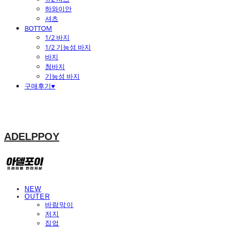
하와이안
셔츠
BOTTOM
1/2 바지
1/2 기능성 바지
바지
청바지
기능성 바지
구매후기♥
ADELPPOY
NEW
OUTER
바람막이
저지
집업