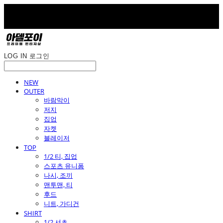
LOG IN
로그인
NEW
OUTER
바람막이
저지
집업
자켓
블레이저
TOP
1/2 티, 집업
스포츠 유니폼
나시, 조끼
맨투맨, 티
후드
니트, 가디건
SHIRT
1/2 셔츠