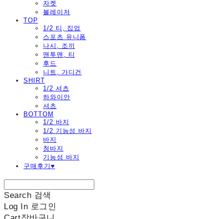
자켓
블레이저
TOP
1/2 티, 집업
스포츠 유니폼
나시, 조끼
맨투맨, 티
후드
니트, 가디건
SHIRT
1/2 셔츠
하와이안
셔츠
BOTTOM
1/2 바지
1/2 기능성 바지
바지
청바지
기능성 바지
구매후기♥
Search
검색
Log In
로그인
Cart
장바구니