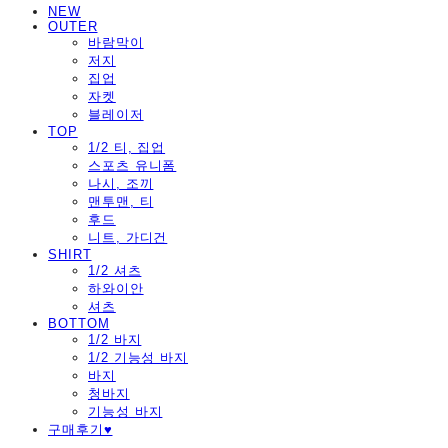
NEW
OUTER
바람막이
저지
집업
자켓
블레이저
TOP
1/2 티, 집업
스포츠 유니폼
나시, 조끼
맨투맨, 티
후드
니트, 가디건
SHIRT
1/2 셔츠
하와이안
셔츠
BOTTOM
1/2 바지
1/2 기능성 바지
바지
청바지
기능성 바지
구매후기♥