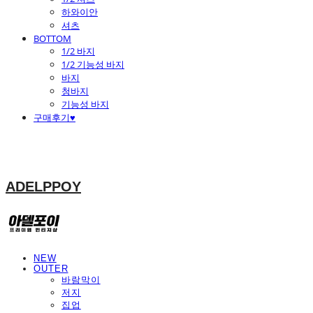
하와이안
셔츠
BOTTOM
1/2 바지
1/2 기능성 바지
바지
청바지
기능성 바지
구매후기♥
ADELPPOY
NEW
OUTER
바람막이
저지
집업