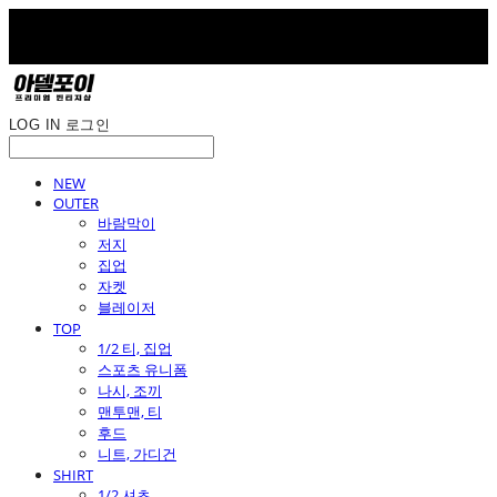
LOG IN
로그인
NEW
OUTER
바람막이
저지
집업
자켓
블레이저
TOP
1/2 티, 집업
스포츠 유니폼
나시, 조끼
맨투맨, 티
후드
니트, 가디건
SHIRT
1/2 셔츠