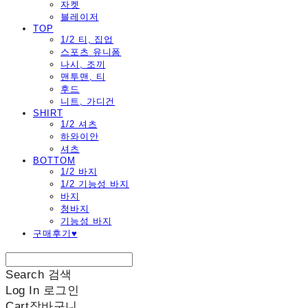
자켓
블레이저
TOP
1/2 티, 집업
스포츠 유니폼
나시, 조끼
맨투맨, 티
후드
니트, 가디건
SHIRT
1/2 셔츠
하와이안
셔츠
BOTTOM
1/2 바지
1/2 기능성 바지
바지
청바지
기능성 바지
구매후기♥
Search
검색
Log In
로그인
Cart
장바구니