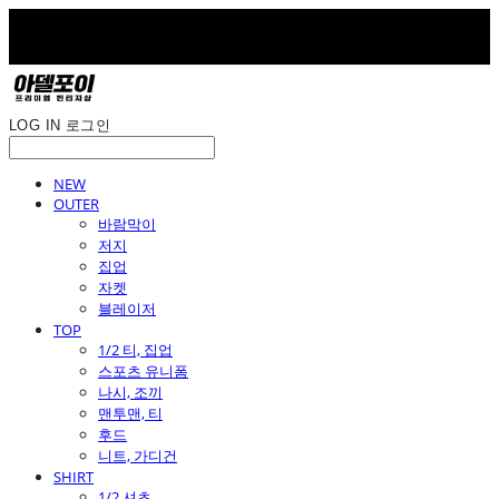
LOG IN
로그인
NEW
OUTER
바람막이
저지
집업
자켓
블레이저
TOP
1/2 티, 집업
스포츠 유니폼
나시, 조끼
맨투맨, 티
후드
니트, 가디건
SHIRT
1/2 셔츠