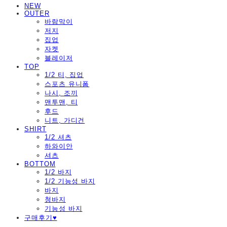
NEW
OUTER
바람막이
저지
집업
자켓
블레이저
TOP
1/2 티, 집업
스포츠 유니폼
나시, 조끼
맨투맨, 티
후드
니트, 가디건
SHIRT
1/2 셔츠
하와이안
셔츠
BOTTOM
1/2 바지
1/2 기능성 바지
바지
청바지
기능성 바지
구매후기♥