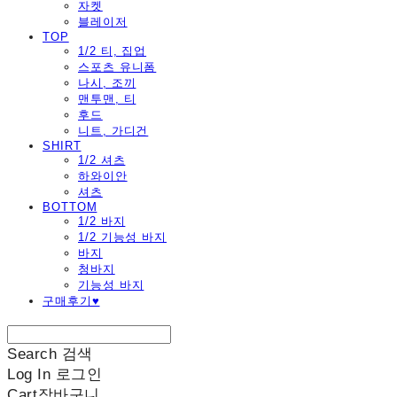
자켓
블레이저
TOP
1/2 티, 집업
스포츠 유니폼
나시, 조끼
맨투맨, 티
후드
니트, 가디건
SHIRT
1/2 셔츠
하와이안
셔츠
BOTTOM
1/2 바지
1/2 기능성 바지
바지
청바지
기능성 바지
구매후기♥
Search
검색
Log In
로그인
Cart
장바구니