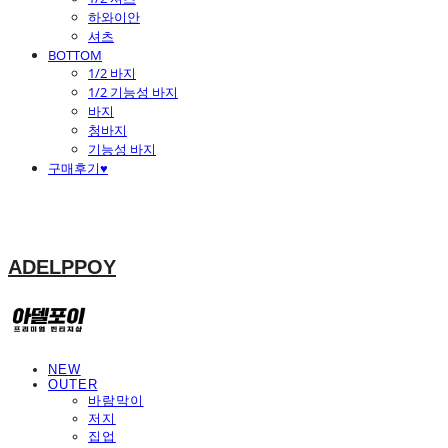
하와이안
셔츠
BOTTOM
1/2 바지
1/2 기능성 바지
바지
청바지
기능성 바지
구매후기♥
ADELPPOY
NEW
OUTER
바람막이
저지
집업