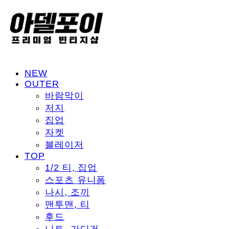
NEW
OUTER
바람막이
저지
집업
자켓
블레이저
TOP
1/2 티, 집업
스포츠 유니폼
나시, 조끼
맨투맨, 티
후드