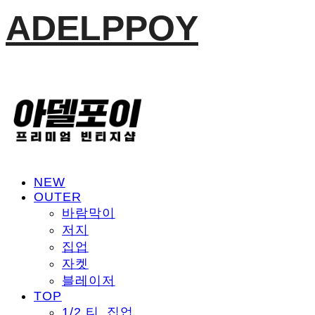
ADELPPOY
NEW
OUTER
바람막이
저지
집업
자켓
블레이저
TOP
1/2 티, 집업