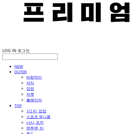
LOG IN
로그인
NEW
OUTER
바람막이
저지
집업
자켓
블레이저
TOP
1/2 티, 집업
스포츠 유니폼
나시, 조끼
맨투맨, 티
후드