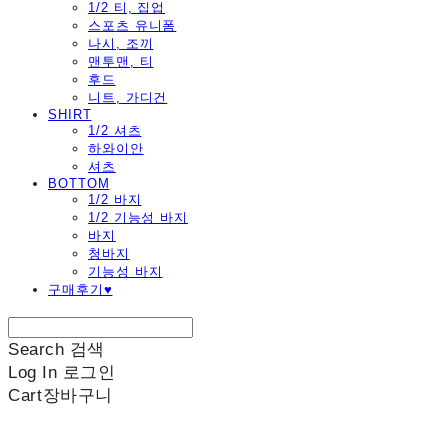
1/2 티, 집업
스포츠 유니폼
나시, 조끼
맨투맨, 티
후드
니트, 가디건
SHIRT
1/2 셔츠
하와이안
셔츠
BOTTOM
1/2 바지
1/2 기능성 바지
바지
청바지
기능성 바지
구매후기♥
Search
검색
Log In
로그인
Cart
장바구니