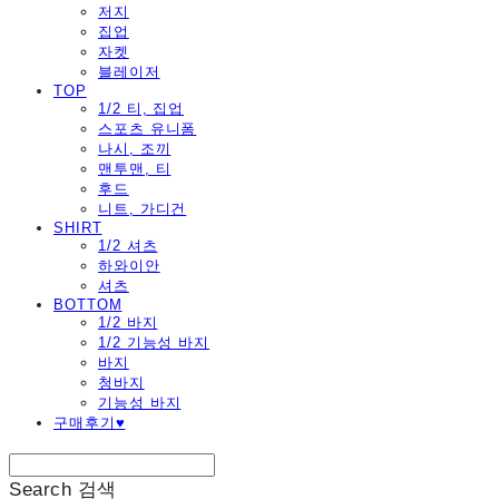
저지
집업
자켓
블레이저
TOP
1/2 티, 집업
스포츠 유니폼
나시, 조끼
맨투맨, 티
후드
니트, 가디건
SHIRT
1/2 셔츠
하와이안
셔츠
BOTTOM
1/2 바지
1/2 기능성 바지
바지
청바지
기능성 바지
구매후기♥
Search
검색