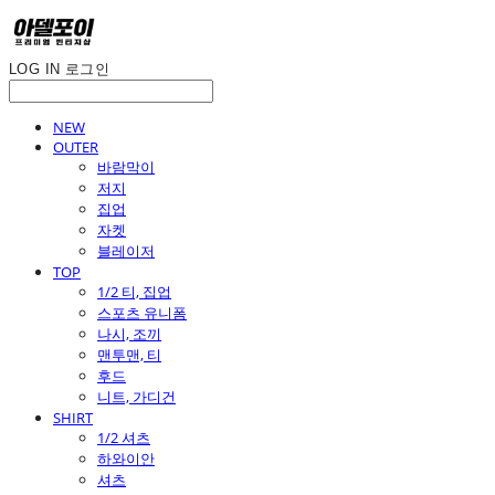
LOG IN
로그인
NEW
OUTER
바람막이
저지
집업
자켓
블레이저
TOP
1/2 티, 집업
스포츠 유니폼
나시, 조끼
맨투맨, 티
후드
니트, 가디건
SHIRT
1/2 셔츠
하와이안
셔츠