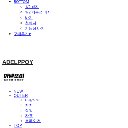
BOTTOM
1/2 바지
1/2 기능성 바지
바지
청바지
기능성 바지
구매후기♥
ADELPPOY
NEW
OUTER
바람막이
저지
집업
자켓
블레이저
TOP