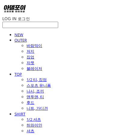
LOG IN
로그인
NEW
OUTER
바람막이
저지
집업
자켓
블레이저
TOP
1/2 티, 집업
스포츠 유니폼
나시, 조끼
맨투맨, 티
후드
니트, 가디건
SHIRT
1/2 셔츠
하와이안
셔츠