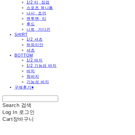
1/2 티, 집업
스포츠 유니폼
나시, 조끼
맨투맨, 티
후드
니트, 가디건
SHIRT
1/2 셔츠
하와이안
셔츠
BOTTOM
1/2 바지
1/2 기능성 바지
바지
청바지
기능성 바지
구매후기♥
Search
검색
Log In
로그인
Cart
장바구니