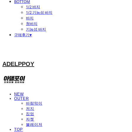
BOTTOM
1/2 바지
1/2 기능성 바지
바지
청바지
기능성 바지
구매후기♥
ADELPPOY
NEW
OUTER
바람막이
저지
집업
자켓
블레이저
TOP