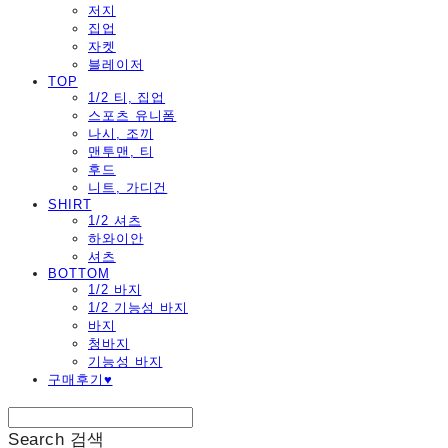
저지
집업
자켓
블레이저
TOP
1/2 티, 집업
스포츠 유니폼
나시, 조끼
맨투맨, 티
후드
니트, 가디건
SHIRT
1/2 셔츠
하와이안
셔츠
BOTTOM
1/2 바지
1/2 기능성 바지
바지
청바지
기능성 바지
구매후기♥
Search
검색