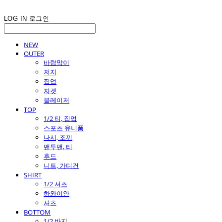
LOG IN
로그인
NEW
OUTER
바람막이
저지
집업
자켓
블레이저
TOP
1/2 티, 집업
스포츠 유니폼
나시, 조끼
맨투맨, 티
후드
니트, 가디건
SHIRT
1/2 셔츠
하와이안
셔츠
BOTTOM
1/2 바지