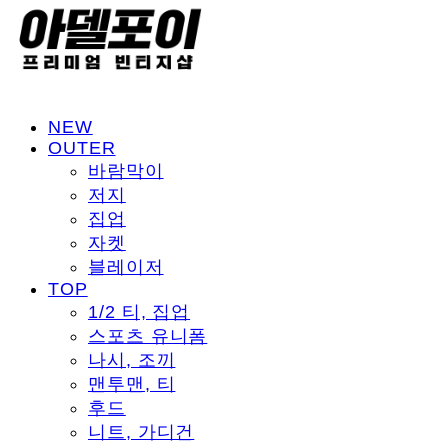
NEW
OUTER
바람막이
저지
집업
자켓
블레이저
TOP
1/2 티, 집업
스포츠 유니폼
나시, 조끼
맨투맨, 티
후드
니트, 가디건