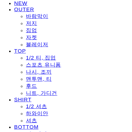
NEW
OUTER
바람막이
저지
집업
자켓
블레이저
TOP
1/2 티, 집업
스포츠 유니폼
나시, 조끼
맨투맨, 티
후드
니트, 가디건
SHIRT
1/2 셔츠
하와이안
셔츠
BOTTOM