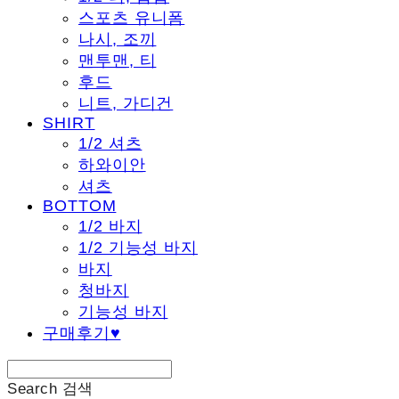
스포츠 유니폼
나시, 조끼
맨투맨, 티
후드
니트, 가디건
SHIRT
1/2 셔츠
하와이안
셔츠
BOTTOM
1/2 바지
1/2 기능성 바지
바지
청바지
기능성 바지
구매후기♥
Search
검색