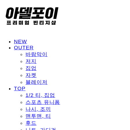
NEW
OUTER
바람막이
저지
집업
자켓
블레이저
TOP
1/2 티, 집업
스포츠 유니폼
나시, 조끼
맨투맨, 티
후드