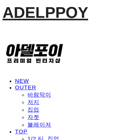
ADELPPOY
NEW
OUTER
바람막이
저지
집업
자켓
블레이저
TOP
1/2 티, 집업