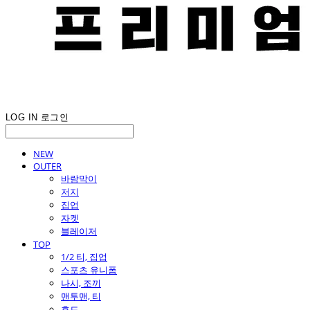
LOG IN
로그인
NEW
OUTER
바람막이
저지
집업
자켓
블레이저
TOP
1/2 티, 집업
스포츠 유니폼
나시, 조끼
맨투맨, 티
후드