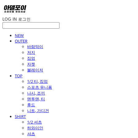
LOG IN
로그인
NEW
OUTER
바람막이
저지
집업
자켓
블레이저
TOP
1/2 티, 집업
스포츠 유니폼
나시, 조끼
맨투맨, 티
후드
니트, 가디건
SHIRT
1/2 셔츠
하와이안
셔츠