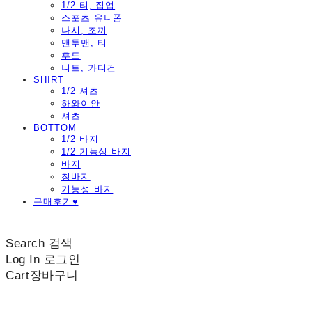
1/2 티, 집업
스포츠 유니폼
나시, 조끼
맨투맨, 티
후드
니트, 가디건
SHIRT
1/2 셔츠
하와이안
셔츠
BOTTOM
1/2 바지
1/2 기능성 바지
바지
청바지
기능성 바지
구매후기♥
Search
검색
Log In
로그인
Cart
장바구니