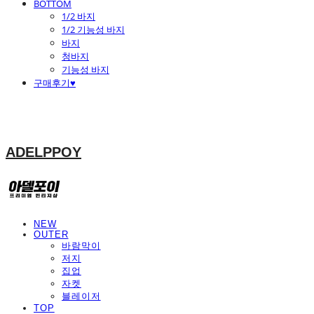
BOTTOM
1/2 바지
1/2 기능성 바지
바지
청바지
기능성 바지
구매후기♥
ADELPPOY
NEW
OUTER
바람막이
저지
집업
자켓
블레이저
TOP