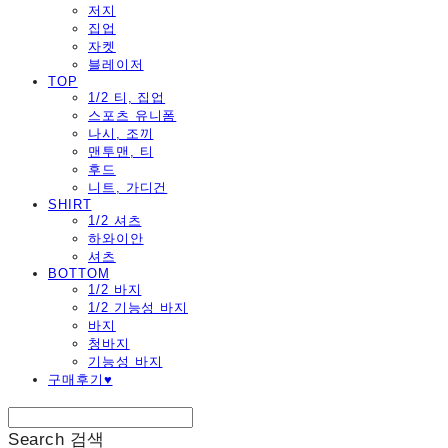
저지
집업
자켓
블레이저
TOP
1/2 티, 집업
스포츠 유니폼
나시, 조끼
맨투맨, 티
후드
니트, 가디건
SHIRT
1/2 셔츠
하와이안
셔츠
BOTTOM
1/2 바지
1/2 기능성 바지
바지
청바지
기능성 바지
구매후기♥
Search
검색