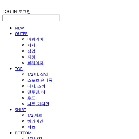
LOG IN
로그인
NEW
OUTER
바람막이
저지
집업
자켓
블레이저
TOP
1/2 티, 집업
스포츠 유니폼
나시, 조끼
맨투맨, 티
후드
니트, 가디건
SHIRT
1/2 셔츠
하와이안
셔츠
BOTTOM
1/2 바지