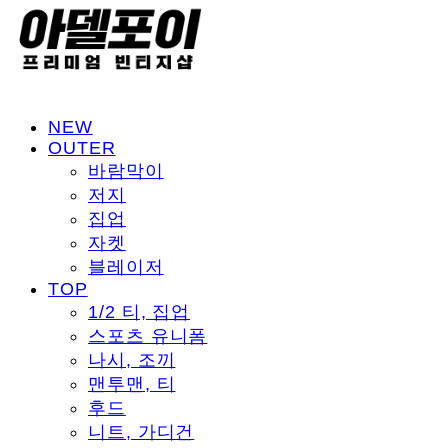
NEW
OUTER
바람막이
저지
집업
자켓
블레이저
TOP
1/2 티, 집업
스포츠 유니폼
나시, 조끼
맨투맨, 티
후드
니트, 가디건