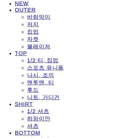
NEW
OUTER
바람막이
저지
집업
자켓
블레이저
TOP
1/2 티, 집업
스포츠 유니폼
나시, 조끼
맨투맨, 티
후드
니트, 가디건
SHIRT
1/2 셔츠
하와이안
셔츠
BOTTOM