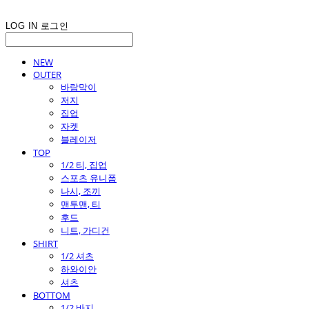
LOG IN
로그인
NEW
OUTER
바람막이
저지
집업
자켓
블레이저
TOP
1/2 티, 집업
스포츠 유니폼
나시, 조끼
맨투맨, 티
후드
니트, 가디건
SHIRT
1/2 셔츠
하와이안
셔츠
BOTTOM
1/2 바지