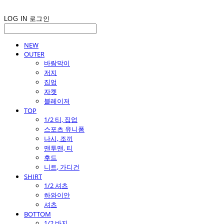
LOG IN
로그인
NEW
OUTER
바람막이
저지
집업
자켓
블레이저
TOP
1/2 티, 집업
스포츠 유니폼
나시, 조끼
맨투맨, 티
후드
니트, 가디건
SHIRT
1/2 셔츠
하와이안
셔츠
BOTTOM
1/2 바지