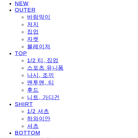
NEW
OUTER
바람막이
저지
집업
자켓
블레이저
TOP
1/2 티, 집업
스포츠 유니폼
나시, 조끼
맨투맨, 티
후드
니트, 가디건
SHIRT
1/2 셔츠
하와이안
셔츠
BOTTOM