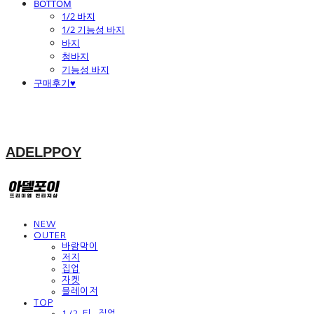
BOTTOM
1/2 바지
1/2 기능성 바지
바지
청바지
기능성 바지
구매후기♥
ADELPPOY
NEW
OUTER
바람막이
저지
집업
자켓
블레이저
TOP
1/2 티, 집업