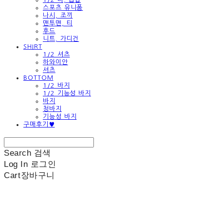
스포츠 유니폼
나시, 조끼
맨투맨, 티
후드
니트, 가디건
SHIRT
1/2 셔츠
하와이안
셔츠
BOTTOM
1/2 바지
1/2 기능성 바지
바지
청바지
기능성 바지
구매후기♥
Search
검색
Log In
로그인
Cart
장바구니