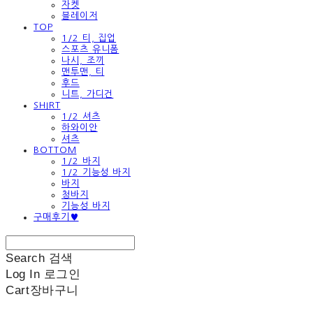
자켓
블레이저
TOP
1/2 티, 집업
스포츠 유니폼
나시, 조끼
맨투맨, 티
후드
니트, 가디건
SHIRT
1/2 셔츠
하와이안
셔츠
BOTTOM
1/2 바지
1/2 기능성 바지
바지
청바지
기능성 바지
구매후기♥
Search
검색
Log In
로그인
Cart
장바구니