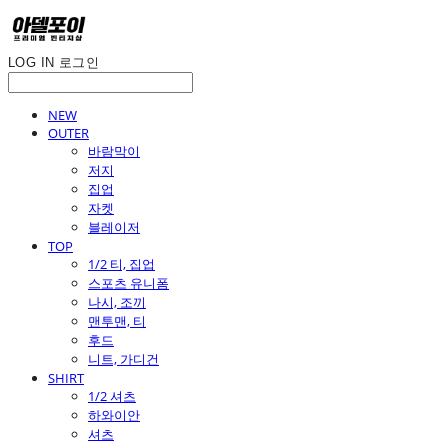
LOG IN
로그인
NEW
OUTER
바람막이
저지
집업
자켓
블레이저
TOP
1/2 티, 집업
스포츠 유니폼
나시, 조끼
맨투맨, 티
후드
니트, 가디건
SHIRT
1/2 셔츠
하와이안
셔츠