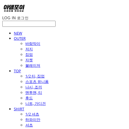
LOG IN
로그인
NEW
OUTER
바람막이
저지
집업
자켓
블레이저
TOP
1/2 티, 집업
스포츠 유니폼
나시, 조끼
맨투맨, 티
후드
니트, 가디건
SHIRT
1/2 셔츠
하와이안
셔츠