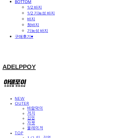
BOTTOM
1/2 바지
1/2 기능성 바지
바지
청바지
기능성 바지
구매후기♥
ADELPPOY
NEW
OUTER
바람막이
저지
집업
자켓
블레이저
TOP
1/2 티, 집업