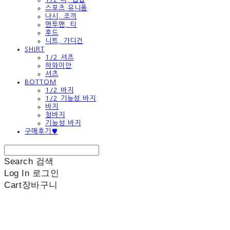
스포츠 유니폼
나시, 조끼
맨투맨, 티
후드
니트, 가디건
SHIRT
1/2 셔츠
하와이안
셔츠
BOTTOM
1/2 바지
1/2 기능성 바지
바지
청바지
기능성 바지
구매후기♥
Search
검색
Log In
로그인
Cart
장바구니