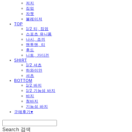
저지
집업
자켓
블레이저
TOP
1/2 티, 집업
스포츠 유니폼
나시, 조끼
맨투맨, 티
후드
니트, 가디건
SHIRT
1/2 셔츠
하와이안
셔츠
BOTTOM
1/2 바지
1/2 기능성 바지
바지
청바지
기능성 바지
구매후기♥
Search
검색