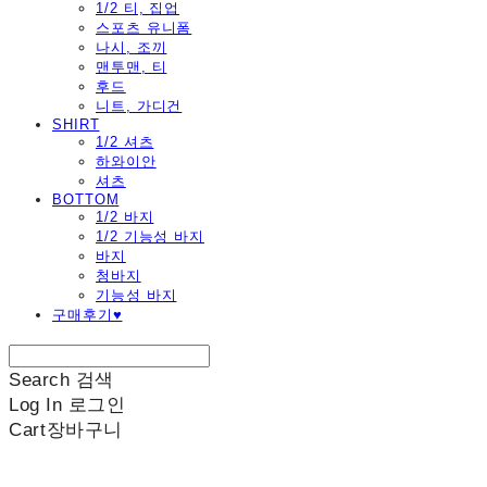
1/2 티, 집업
스포츠 유니폼
나시, 조끼
맨투맨, 티
후드
니트, 가디건
SHIRT
1/2 셔츠
하와이안
셔츠
BOTTOM
1/2 바지
1/2 기능성 바지
바지
청바지
기능성 바지
구매후기♥
Search
검색
Log In
로그인
Cart
장바구니