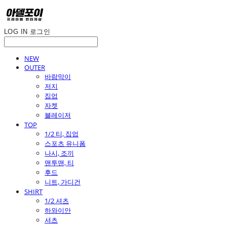
LOG IN
로그인
NEW
OUTER
바람막이
저지
집업
자켓
블레이저
TOP
1/2 티, 집업
스포츠 유니폼
나시, 조끼
맨투맨, 티
후드
니트, 가디건
SHIRT
1/2 셔츠
하와이안
셔츠