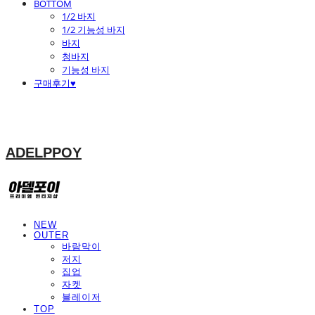
BOTTOM
1/2 바지
1/2 기능성 바지
바지
청바지
기능성 바지
구매후기♥
ADELPPOY
NEW
OUTER
바람막이
저지
집업
자켓
블레이저
TOP