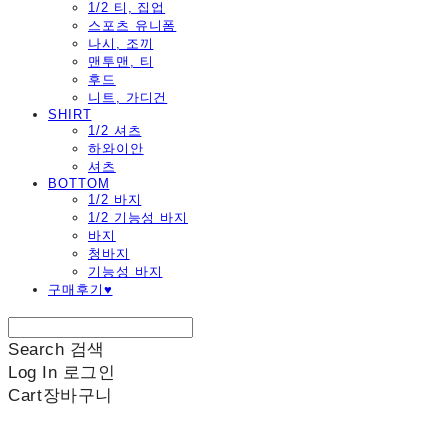
1/2 티, 집업
스포츠 유니폼
나시, 조끼
맨투맨, 티
후드
니트, 가디건
SHIRT
1/2 셔츠
하와이안
셔츠
BOTTOM
1/2 바지
1/2 기능성 바지
바지
청바지
기능성 바지
구매후기♥
Search
검색
Log In
로그인
Cart
장바구니