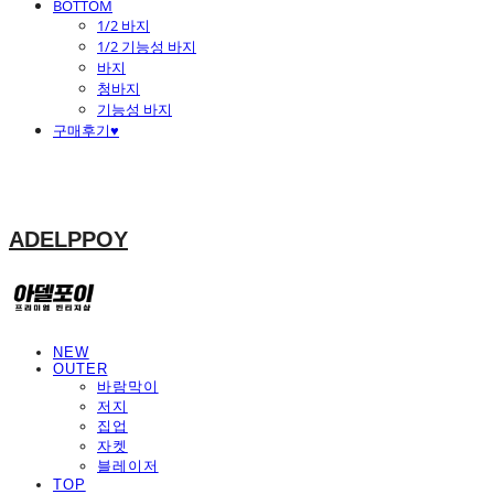
BOTTOM
1/2 바지
1/2 기능성 바지
바지
청바지
기능성 바지
구매후기♥
ADELPPOY
NEW
OUTER
바람막이
저지
집업
자켓
블레이저
TOP