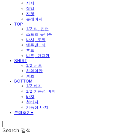
저지
집업
자켓
블레이저
TOP
1/2 티, 집업
스포츠 유니폼
나시, 조끼
맨투맨, 티
후드
니트, 가디건
SHIRT
1/2 셔츠
하와이안
셔츠
BOTTOM
1/2 바지
1/2 기능성 바지
바지
청바지
기능성 바지
구매후기♥
Search
검색