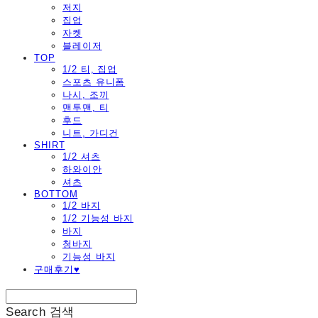
저지
집업
자켓
블레이저
TOP
1/2 티, 집업
스포츠 유니폼
나시, 조끼
맨투맨, 티
후드
니트, 가디건
SHIRT
1/2 셔츠
하와이안
셔츠
BOTTOM
1/2 바지
1/2 기능성 바지
바지
청바지
기능성 바지
구매후기♥
Search
검색