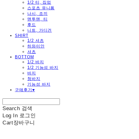
1/2 티, 집업
스포츠 유니폼
나시, 조끼
맨투맨, 티
후드
니트, 가디건
SHIRT
1/2 셔츠
하와이안
셔츠
BOTTOM
1/2 바지
1/2 기능성 바지
바지
청바지
기능성 바지
구매후기♥
Search
검색
Log In
로그인
Cart
장바구니