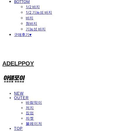
BOTTOM
1/2 바지
1/2 기능성 바지
바지
청바지
기능성 바지
구매후기♥
ADELPPOY
NEW
OUTER
바람막이
저지
집업
자켓
블레이저
TOP