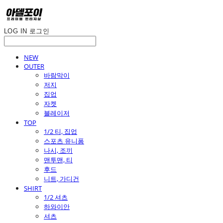
LOG IN
로그인
NEW
OUTER
바람막이
저지
집업
자켓
블레이저
TOP
1/2 티, 집업
스포츠 유니폼
나시, 조끼
맨투맨, 티
후드
니트, 가디건
SHIRT
1/2 셔츠
하와이안
셔츠