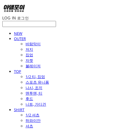
LOG IN
로그인
NEW
OUTER
바람막이
저지
집업
자켓
블레이저
TOP
1/2 티, 집업
스포츠 유니폼
나시, 조끼
맨투맨, 티
후드
니트, 가디건
SHIRT
1/2 셔츠
하와이안
셔츠