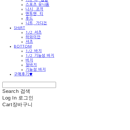
스포츠 유니폼
나시, 조끼
맨투맨, 티
후드
니트, 가디건
SHIRT
1/2 셔츠
하와이안
셔츠
BOTTOM
1/2 바지
1/2 기능성 바지
바지
청바지
기능성 바지
구매후기♥
Search
검색
Log In
로그인
Cart
장바구니