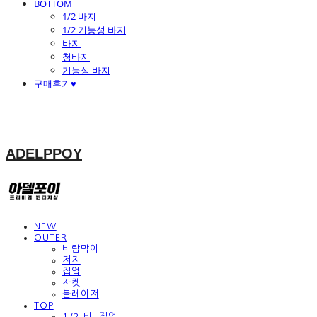
BOTTOM
1/2 바지
1/2 기능성 바지
바지
청바지
기능성 바지
구매후기♥
ADELPPOY
NEW
OUTER
바람막이
저지
집업
자켓
블레이저
TOP
1/2 티, 집업