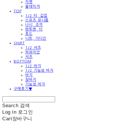
자켓
블레이저
TOP
1/2 티, 집업
스포츠 유니폼
나시, 조끼
맨투맨, 티
후드
니트, 가디건
SHIRT
1/2 셔츠
하와이안
셔츠
BOTTOM
1/2 바지
1/2 기능성 바지
바지
청바지
기능성 바지
구매후기♥
Search
검색
Log In
로그인
Cart
장바구니