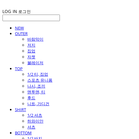
LOG IN
로그인
NEW
OUTER
바람막이
저지
집업
자켓
블레이저
TOP
1/2 티, 집업
스포츠 유니폼
나시, 조끼
맨투맨, 티
후드
니트, 가디건
SHIRT
1/2 셔츠
하와이안
셔츠
BOTTOM
1/2 바지