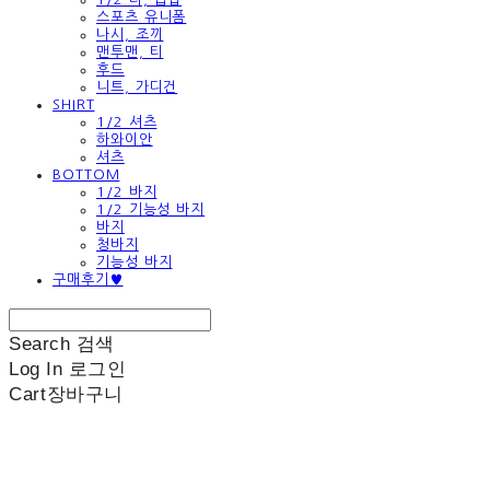
스포츠 유니폼
나시, 조끼
맨투맨, 티
후드
니트, 가디건
SHIRT
1/2 셔츠
하와이안
셔츠
BOTTOM
1/2 바지
1/2 기능성 바지
바지
청바지
기능성 바지
구매후기♥
Search
검색
Log In
로그인
Cart
장바구니