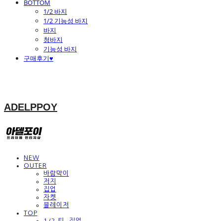
BOTTOM
1/2 바지
1/2 기능성 바지
바지
청바지
기능성 바지
구매후기♥
ADELPPOY
NEW
OUTER
바람막이
저지
집업
자켓
블레이저
TOP
1/2 티, 집업