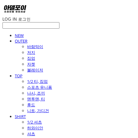
LOG IN
로그인
NEW
OUTER
바람막이
저지
집업
자켓
블레이저
TOP
1/2 티, 집업
스포츠 유니폼
나시, 조끼
맨투맨, 티
후드
니트, 가디건
SHIRT
1/2 셔츠
하와이안
셔츠