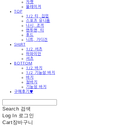
자켓
블레이저
TOP
1/2 티, 집업
스포츠 유니폼
나시, 조끼
맨투맨, 티
후드
니트, 가디건
SHIRT
1/2 셔츠
하와이안
셔츠
BOTTOM
1/2 바지
1/2 기능성 바지
바지
청바지
기능성 바지
구매후기♥
Search
검색
Log In
로그인
Cart
장바구니