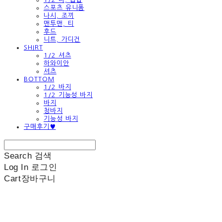
스포츠 유니폼
나시, 조끼
맨투맨, 티
후드
니트, 가디건
SHIRT
1/2 셔츠
하와이안
셔츠
BOTTOM
1/2 바지
1/2 기능성 바지
바지
청바지
기능성 바지
구매후기♥
Search
검색
Log In
로그인
Cart
장바구니