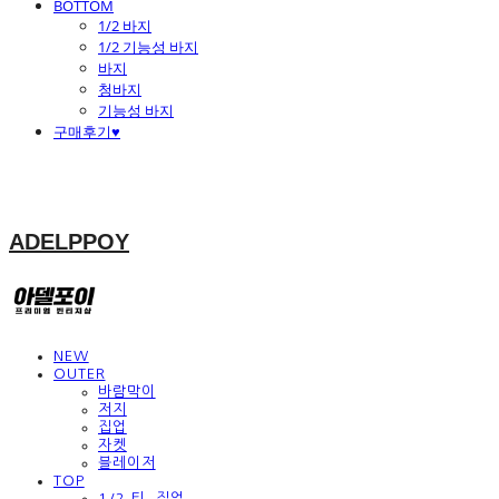
BOTTOM
1/2 바지
1/2 기능성 바지
바지
청바지
기능성 바지
구매후기♥
ADELPPOY
NEW
OUTER
바람막이
저지
집업
자켓
블레이저
TOP
1/2 티, 집업