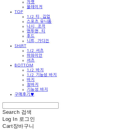
자켓
블레이저
TOP
1/2 티, 집업
스포츠 유니폼
나시, 조끼
맨투맨, 티
후드
니트, 가디건
SHIRT
1/2 셔츠
하와이안
셔츠
BOTTOM
1/2 바지
1/2 기능성 바지
바지
청바지
기능성 바지
구매후기♥
Search
검색
Log In
로그인
Cart
장바구니