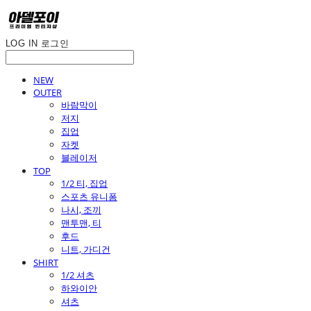
LOG IN
로그인
NEW
OUTER
바람막이
저지
집업
자켓
블레이저
TOP
1/2 티, 집업
스포츠 유니폼
나시, 조끼
맨투맨, 티
후드
니트, 가디건
SHIRT
1/2 셔츠
하와이안
셔츠