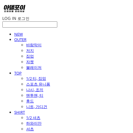
LOG IN
로그인
NEW
OUTER
바람막이
저지
집업
자켓
블레이저
TOP
1/2 티, 집업
스포츠 유니폼
나시, 조끼
맨투맨, 티
후드
니트, 가디건
SHIRT
1/2 셔츠
하와이안
셔츠