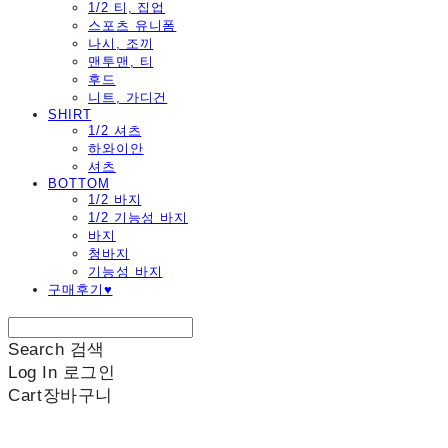
1/2 티, 집업
스포츠 유니폼
나시, 조끼
맨투맨, 티
후드
니트, 가디건
SHIRT
1/2 셔츠
하와이안
셔츠
BOTTOM
1/2 바지
1/2 기능성 바지
바지
청바지
기능성 바지
구매후기♥
Search
검색
Log In
로그인
Cart
장바구니