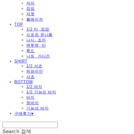
저지
집업
자켓
블레이저
TOP
1/2 티, 집업
스포츠 유니폼
나시, 조끼
맨투맨, 티
후드
니트, 가디건
SHIRT
1/2 셔츠
하와이안
셔츠
BOTTOM
1/2 바지
1/2 기능성 바지
바지
청바지
기능성 바지
구매후기♥
Search
검색