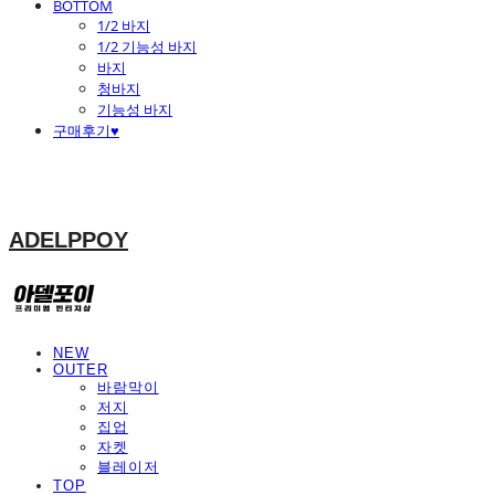
BOTTOM
1/2 바지
1/2 기능성 바지
바지
청바지
기능성 바지
구매후기♥
ADELPPOY
NEW
OUTER
바람막이
저지
집업
자켓
블레이저
TOP