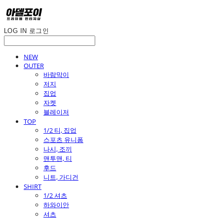
LOG IN
로그인
NEW
OUTER
바람막이
저지
집업
자켓
블레이저
TOP
1/2 티, 집업
스포츠 유니폼
나시, 조끼
맨투맨, 티
후드
니트, 가디건
SHIRT
1/2 셔츠
하와이안
셔츠