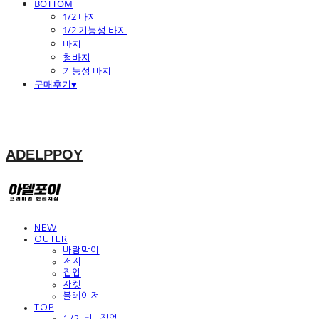
BOTTOM
1/2 바지
1/2 기능성 바지
바지
청바지
기능성 바지
구매후기♥
ADELPPOY
NEW
OUTER
바람막이
저지
집업
자켓
블레이저
TOP
1/2 티, 집업