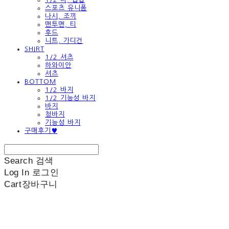
스포츠 유니폼
나시, 조끼
맨투맨, 티
후드
니트, 가디건
SHIRT
1/2 셔츠
하와이안
셔츠
BOTTOM
1/2 바지
1/2 기능성 바지
바지
청바지
기능성 바지
구매후기♥
Search
검색
Log In
로그인
Cart
장바구니