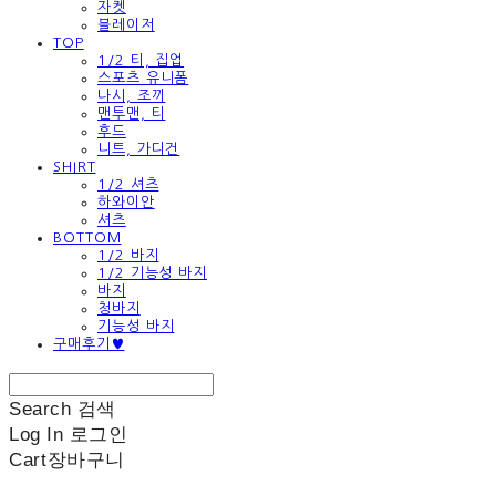
자켓
블레이저
TOP
1/2 티, 집업
스포츠 유니폼
나시, 조끼
맨투맨, 티
후드
니트, 가디건
SHIRT
1/2 셔츠
하와이안
셔츠
BOTTOM
1/2 바지
1/2 기능성 바지
바지
청바지
기능성 바지
구매후기♥
Search
검색
Log In
로그인
Cart
장바구니