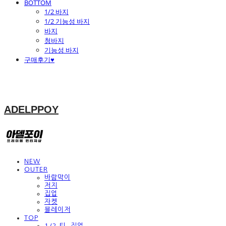
BOTTOM
1/2 바지
1/2 기능성 바지
바지
청바지
기능성 바지
구매후기♥
ADELPPOY
NEW
OUTER
바람막이
저지
집업
자켓
블레이저
TOP
1/2 티, 집업