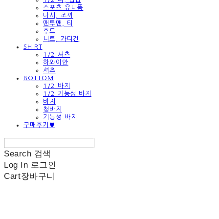
스포츠 유니폼
나시, 조끼
맨투맨, 티
후드
니트, 가디건
SHIRT
1/2 셔츠
하와이안
셔츠
BOTTOM
1/2 바지
1/2 기능성 바지
바지
청바지
기능성 바지
구매후기♥
Search
검색
Log In
로그인
Cart
장바구니