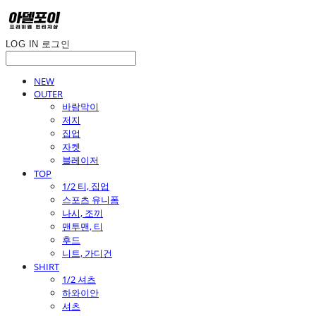
LOG IN
로그인
NEW
OUTER
바람막이
저지
집업
자켓
블레이저
TOP
1/2 티, 집업
스포츠 유니폼
나시, 조끼
맨투맨, 티
후드
니트, 가디건
SHIRT
1/2 셔츠
하와이안
셔츠