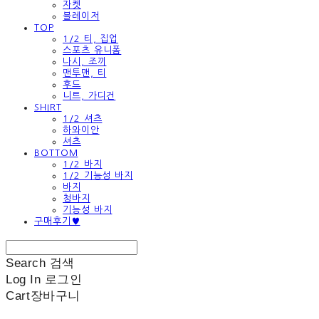
자켓
블레이저
TOP
1/2 티, 집업
스포츠 유니폼
나시, 조끼
맨투맨, 티
후드
니트, 가디건
SHIRT
1/2 셔츠
하와이안
셔츠
BOTTOM
1/2 바지
1/2 기능성 바지
바지
청바지
기능성 바지
구매후기♥
Search
검색
Log In
로그인
Cart
장바구니