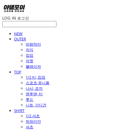
LOG IN
로그인
NEW
OUTER
바람막이
저지
집업
자켓
블레이저
TOP
1/2 티, 집업
스포츠 유니폼
나시, 조끼
맨투맨, 티
후드
니트, 가디건
SHIRT
1/2 셔츠
하와이안
셔츠