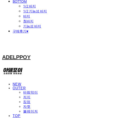
BOTTOM
1/2 바지
1/2 기능성 바지
바지
청바지
기능성 바지
구매후기♥
ADELPPOY
NEW
OUTER
바람막이
저지
집업
자켓
블레이저
TOP