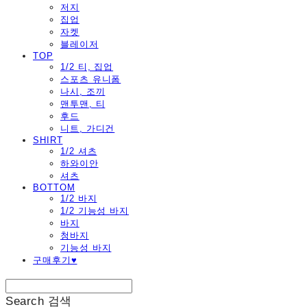
저지
집업
자켓
블레이저
TOP
1/2 티, 집업
스포츠 유니폼
나시, 조끼
맨투맨, 티
후드
니트, 가디건
SHIRT
1/2 셔츠
하와이안
셔츠
BOTTOM
1/2 바지
1/2 기능성 바지
바지
청바지
기능성 바지
구매후기♥
Search
검색