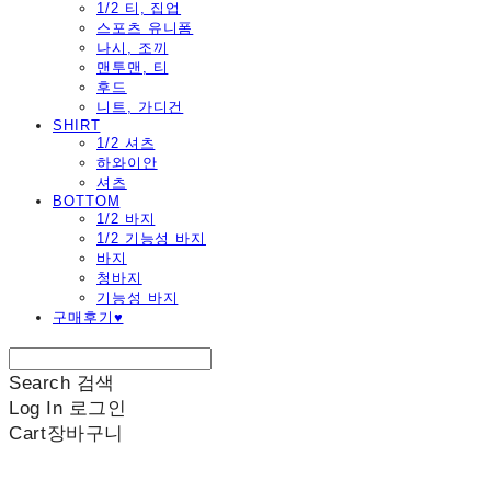
1/2 티, 집업
스포츠 유니폼
나시, 조끼
맨투맨, 티
후드
니트, 가디건
SHIRT
1/2 셔츠
하와이안
셔츠
BOTTOM
1/2 바지
1/2 기능성 바지
바지
청바지
기능성 바지
구매후기♥
Search
검색
Log In
로그인
Cart
장바구니