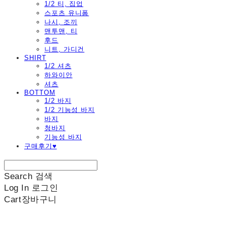
1/2 티, 집업
스포츠 유니폼
나시, 조끼
맨투맨, 티
후드
니트, 가디건
SHIRT
1/2 셔츠
하와이안
셔츠
BOTTOM
1/2 바지
1/2 기능성 바지
바지
청바지
기능성 바지
구매후기♥
Search
검색
Log In
로그인
Cart
장바구니