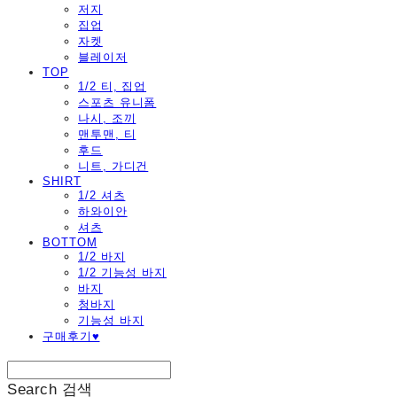
저지
집업
자켓
블레이저
TOP
1/2 티, 집업
스포츠 유니폼
나시, 조끼
맨투맨, 티
후드
니트, 가디건
SHIRT
1/2 셔츠
하와이안
셔츠
BOTTOM
1/2 바지
1/2 기능성 바지
바지
청바지
기능성 바지
구매후기♥
Search
검색