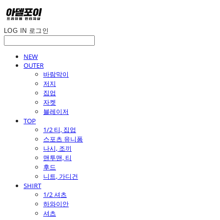
LOG IN
로그인
NEW
OUTER
바람막이
저지
집업
자켓
블레이저
TOP
1/2 티, 집업
스포츠 유니폼
나시, 조끼
맨투맨, 티
후드
니트, 가디건
SHIRT
1/2 셔츠
하와이안
셔츠