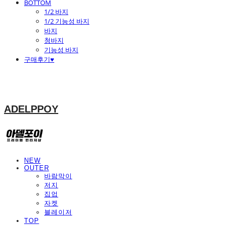
BOTTOM
1/2 바지
1/2 기능성 바지
바지
청바지
기능성 바지
구매후기♥
ADELPPOY
NEW
OUTER
바람막이
저지
집업
자켓
블레이저
TOP