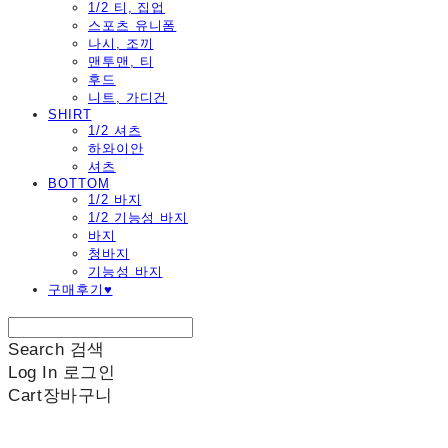
1/2 티, 집업
스포츠 유니폼
나시, 조끼
맨투맨, 티
후드
니트, 가디건
SHIRT
1/2 셔츠
하와이안
셔츠
BOTTOM
1/2 바지
1/2 기능성 바지
바지
청바지
기능성 바지
구매후기♥
Search
검색
Log In
로그인
Cart
장바구니