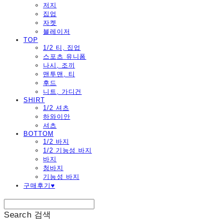
저지
집업
자켓
블레이저
TOP
1/2 티, 집업
스포츠 유니폼
나시, 조끼
맨투맨, 티
후드
니트, 가디건
SHIRT
1/2 셔츠
하와이안
셔츠
BOTTOM
1/2 바지
1/2 기능성 바지
바지
청바지
기능성 바지
구매후기♥
Search
검색