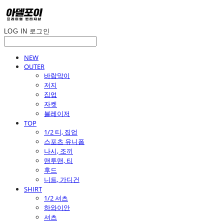
LOG IN
로그인
NEW
OUTER
바람막이
저지
집업
자켓
블레이저
TOP
1/2 티, 집업
스포츠 유니폼
나시, 조끼
맨투맨, 티
후드
니트, 가디건
SHIRT
1/2 셔츠
하와이안
셔츠