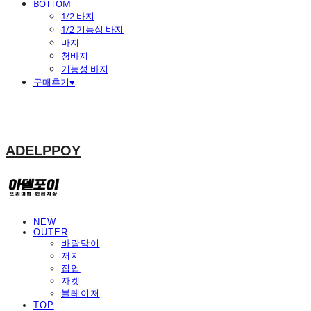
BOTTOM
1/2 바지
1/2 기능성 바지
바지
청바지
기능성 바지
구매후기♥
ADELPPOY
NEW
OUTER
바람막이
저지
집업
자켓
블레이저
TOP