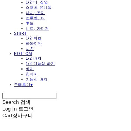
1/2 티, 집업
스포츠 유니폼
나시, 조끼
맨투맨, 티
후드
니트, 가디건
SHIRT
1/2 셔츠
하와이안
셔츠
BOTTOM
1/2 바지
1/2 기능성 바지
바지
청바지
기능성 바지
구매후기♥
Search
검색
Log In
로그인
Cart
장바구니