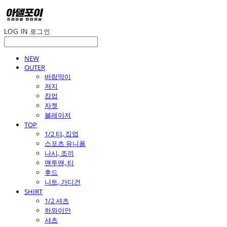
LOG IN
로그인
NEW
OUTER
바람막이
저지
집업
자켓
블레이저
TOP
1/2 티, 집업
스포츠 유니폼
나시, 조끼
맨투맨, 티
후드
니트, 가디건
SHIRT
1/2 셔츠
하와이안
셔츠