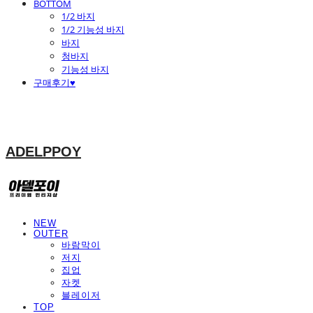
BOTTOM
1/2 바지
1/2 기능성 바지
바지
청바지
기능성 바지
구매후기♥
ADELPPOY
NEW
OUTER
바람막이
저지
집업
자켓
블레이저
TOP