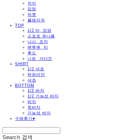
저지
집업
자켓
블레이저
TOP
1/2 티, 집업
스포츠 유니폼
나시, 조끼
맨투맨, 티
후드
니트, 가디건
SHIRT
1/2 셔츠
하와이안
셔츠
BOTTOM
1/2 바지
1/2 기능성 바지
바지
청바지
기능성 바지
구매후기♥
Search
검색