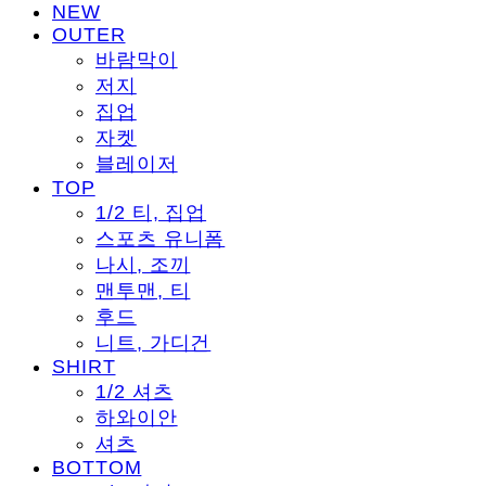
NEW
OUTER
바람막이
저지
집업
자켓
블레이저
TOP
1/2 티, 집업
스포츠 유니폼
나시, 조끼
맨투맨, 티
후드
니트, 가디건
SHIRT
1/2 셔츠
하와이안
셔츠
BOTTOM