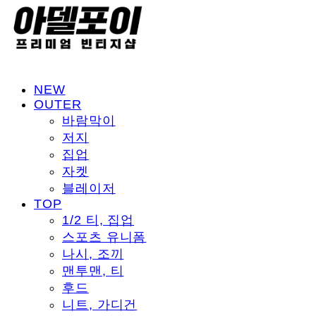
NEW
OUTER
바람막이
저지
집업
자켓
블레이저
TOP
1/2 티, 집업
스포츠 유니폼
나시, 조끼
맨투맨, 티
후드
니트, 가디건