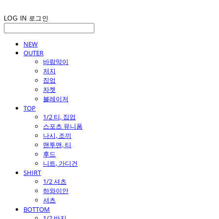
LOG IN
로그인
NEW
OUTER
바람막이
저지
집업
자켓
블레이저
TOP
1/2 티, 집업
스포츠 유니폼
나시, 조끼
맨투맨, 티
후드
니트, 가디건
SHIRT
1/2 셔츠
하와이안
셔츠
BOTTOM
1/2 바지