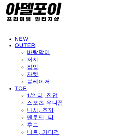
NEW
OUTER
바람막이
저지
집업
자켓
블레이저
TOP
1/2 티, 집업
스포츠 유니폼
나시, 조끼
맨투맨, 티
후드
니트, 가디건