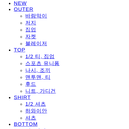
NEW
OUTER
바람막이
저지
집업
자켓
블레이저
TOP
1/2 티, 집업
스포츠 유니폼
나시, 조끼
맨투맨, 티
후드
니트, 가디건
SHIRT
1/2 셔츠
하와이안
셔츠
BOTTOM