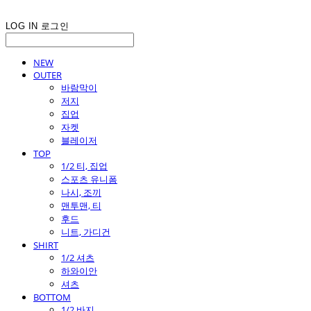
LOG IN
로그인
NEW
OUTER
바람막이
저지
집업
자켓
블레이저
TOP
1/2 티, 집업
스포츠 유니폼
나시, 조끼
맨투맨, 티
후드
니트, 가디건
SHIRT
1/2 셔츠
하와이안
셔츠
BOTTOM
1/2 바지