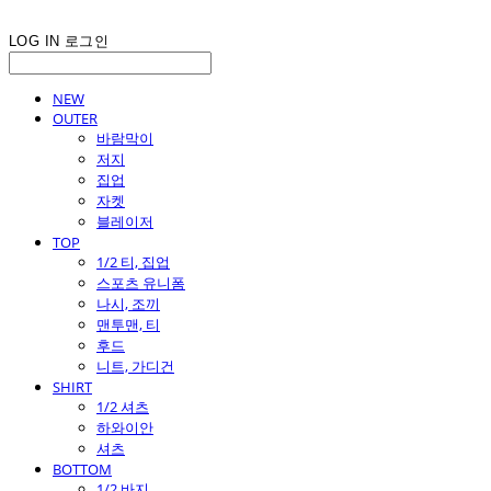
LOG IN
로그인
NEW
OUTER
바람막이
저지
집업
자켓
블레이저
TOP
1/2 티, 집업
스포츠 유니폼
나시, 조끼
맨투맨, 티
후드
니트, 가디건
SHIRT
1/2 셔츠
하와이안
셔츠
BOTTOM
1/2 바지