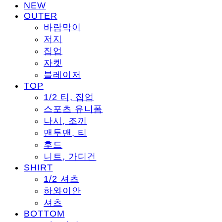
NEW
OUTER
바람막이
저지
집업
자켓
블레이저
TOP
1/2 티, 집업
스포츠 유니폼
나시, 조끼
맨투맨, 티
후드
니트, 가디건
SHIRT
1/2 셔츠
하와이안
셔츠
BOTTOM