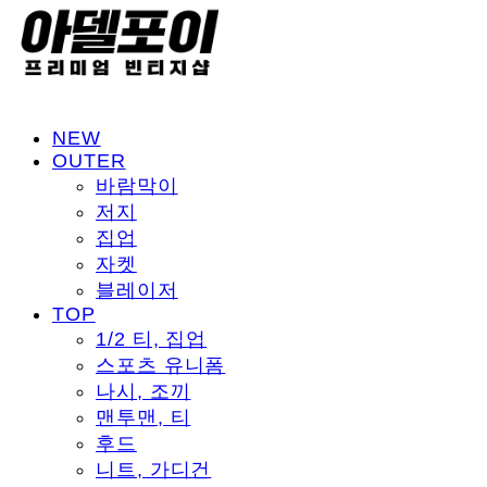
NEW
OUTER
바람막이
저지
집업
자켓
블레이저
TOP
1/2 티, 집업
스포츠 유니폼
나시, 조끼
맨투맨, 티
후드
니트, 가디건