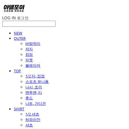
LOG IN
로그인
NEW
OUTER
바람막이
저지
집업
자켓
블레이저
TOP
1/2 티, 집업
스포츠 유니폼
나시, 조끼
맨투맨, 티
후드
니트, 가디건
SHIRT
1/2 셔츠
하와이안
셔츠