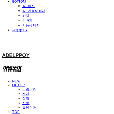
BOTTOM
1/2 바지
1/2 기능성 바지
바지
청바지
기능성 바지
구매후기♥
ADELPPOY
NEW
OUTER
바람막이
저지
집업
자켓
블레이저
TOP