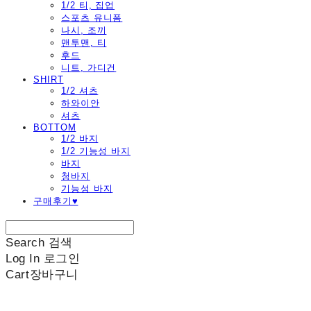
1/2 티, 집업
스포츠 유니폼
나시, 조끼
맨투맨, 티
후드
니트, 가디건
SHIRT
1/2 셔츠
하와이안
셔츠
BOTTOM
1/2 바지
1/2 기능성 바지
바지
청바지
기능성 바지
구매후기♥
Search
검색
Log In
로그인
Cart
장바구니