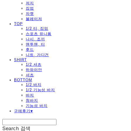
저지
집업
자켓
블레이저
TOP
1/2 티, 집업
스포츠 유니폼
나시, 조끼
맨투맨, 티
후드
니트, 가디건
SHIRT
1/2 셔츠
하와이안
셔츠
BOTTOM
1/2 바지
1/2 기능성 바지
바지
청바지
기능성 바지
구매후기♥
Search
검색