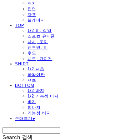
저지
집업
자켓
블레이저
TOP
1/2 티, 집업
스포츠 유니폼
나시, 조끼
맨투맨, 티
후드
니트, 가디건
SHIRT
1/2 셔츠
하와이안
셔츠
BOTTOM
1/2 바지
1/2 기능성 바지
바지
청바지
기능성 바지
구매후기♥
Search
검색