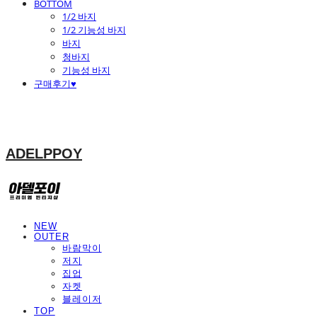
BOTTOM
1/2 바지
1/2 기능성 바지
바지
청바지
기능성 바지
구매후기♥
ADELPPOY
NEW
OUTER
바람막이
저지
집업
자켓
블레이저
TOP