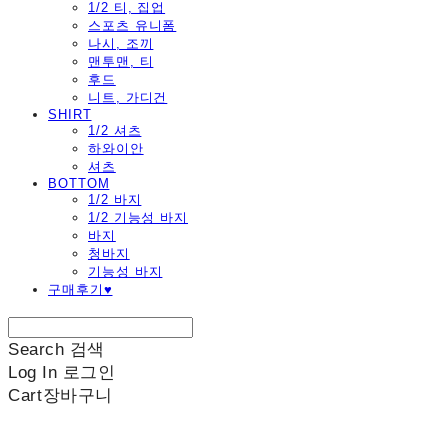
1/2 티, 집업
스포츠 유니폼
나시, 조끼
맨투맨, 티
후드
니트, 가디건
SHIRT
1/2 셔츠
하와이안
셔츠
BOTTOM
1/2 바지
1/2 기능성 바지
바지
청바지
기능성 바지
구매후기♥
Search
검색
Log In
로그인
Cart
장바구니