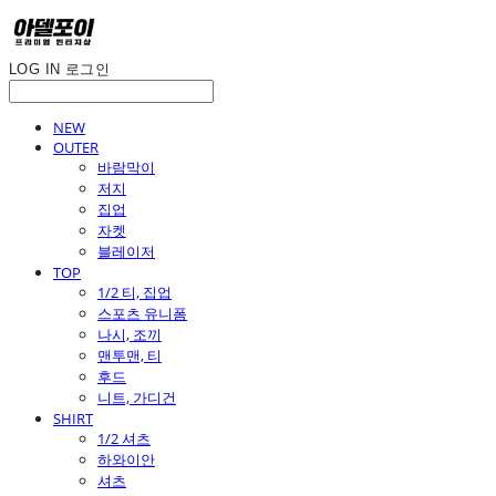
LOG IN
로그인
NEW
OUTER
바람막이
저지
집업
자켓
블레이저
TOP
1/2 티, 집업
스포츠 유니폼
나시, 조끼
맨투맨, 티
후드
니트, 가디건
SHIRT
1/2 셔츠
하와이안
셔츠