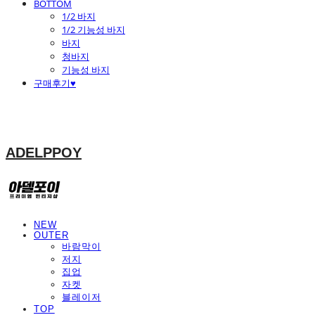
BOTTOM
1/2 바지
1/2 기능성 바지
바지
청바지
기능성 바지
구매후기♥
ADELPPOY
NEW
OUTER
바람막이
저지
집업
자켓
블레이저
TOP