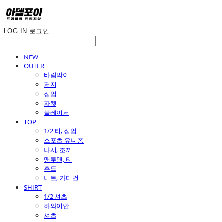
LOG IN
로그인
NEW
OUTER
바람막이
저지
집업
자켓
블레이저
TOP
1/2 티, 집업
스포츠 유니폼
나시, 조끼
맨투맨, 티
후드
니트, 가디건
SHIRT
1/2 셔츠
하와이안
셔츠