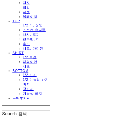
저지
집업
자켓
블레이저
TOP
1/2 티, 집업
스포츠 유니폼
나시, 조끼
맨투맨, 티
후드
니트, 가디건
SHIRT
1/2 셔츠
하와이안
셔츠
BOTTOM
1/2 바지
1/2 기능성 바지
바지
청바지
기능성 바지
구매후기♥
Search
검색