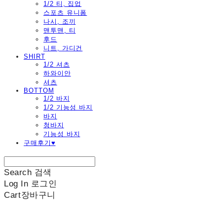
1/2 티, 집업
스포츠 유니폼
나시, 조끼
맨투맨, 티
후드
니트, 가디건
SHIRT
1/2 셔츠
하와이안
셔츠
BOTTOM
1/2 바지
1/2 기능성 바지
바지
청바지
기능성 바지
구매후기♥
Search
검색
Log In
로그인
Cart
장바구니